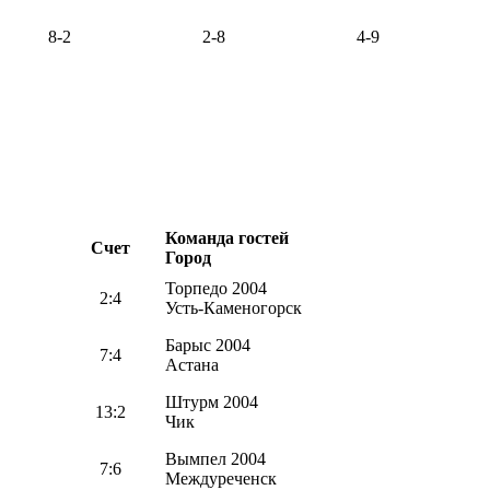
8-2
2-8
4-9
Команда гостей
Счет
Город
Торпедо 2004
2:4
Усть-Каменогорск
Барыс 2004
7:4
Астана
Штурм 2004
13:2
Чик
Вымпел 2004
7:6
Междуреченск