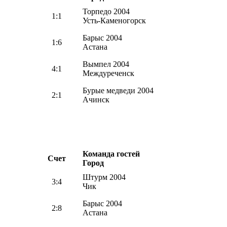
Торпедо 2004
1:1
Усть-Каменогорск
Барыс 2004
1:6
Астана
Вымпел 2004
4:1
Междуреченск
Бурые медведи 2004
2:1
Ачинск
Команда гостей
Счет
Город
Штурм 2004
3:4
Чик
Барыс 2004
2:8
Астана