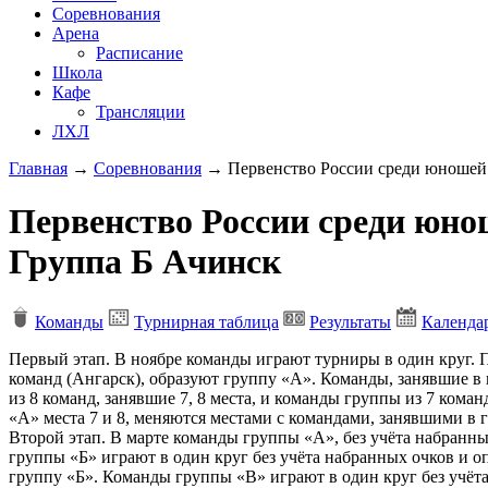
Соревнования
Арена
Расписание
Школа
Кафе
Трансляции
ЛХЛ
Главная
→
Соревнования
→
Первенство России среди юношей (
Первенство России среди юнош
Группа Б Ачинск
Команды
Турнирная таблица
Результаты
Календа
Первый этап. В ноябре команды играют турниры в один круг. П
команд (Ангарск), образуют группу «А». Команды, занявшие в г
из 8 команд, занявшие 7, 8 места, и команды группы из 7 коман
«А» места 7 и 8, меняются местами с командами, занявшими в г
Второй этап. В марте команды группы «А», без учёта набранны
группы «Б» играют в один круг без учёта набранных очков и о
группу «Б». Команды группы «В» играют в один круг без учёта 