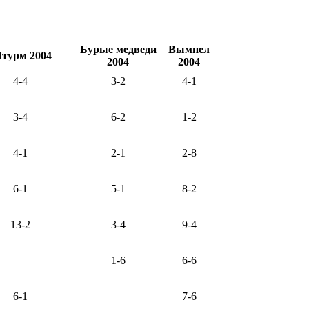
Бурые медведи
Вымпел
турм 2004
2004
2004
4-4
3-2
4-1
3-4
6-2
1-2
4-1
2-1
2-8
6-1
5-1
8-2
13-2
3-4
9-4
1-6
6-6
6-1
7-6