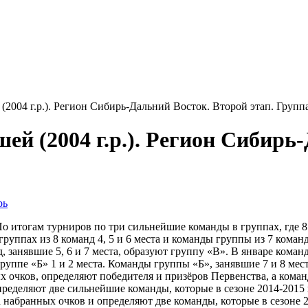
2004 г.р.). Регион Сибирь-Дальний Восток. Второй этап. Групп
ей (2004 г.р.). Регион Сибирь
рь
о итогам турниров по три сильнейшие команды в группах, где 8 
руппах из 8 команд 4, 5 и 6 места и команды группы из 7 коман
д, занявшие 5, 6 и 7 места, образуют группу «В». В январе кома
руппе «Б» 1 и 2 места. Команды группы «Б», занявшие 7 и 8 мес
х очков, определяют победителя и призёров Первенства, а кома
пределяют две сильнейшие команды, которые в сезоне 2014-2015 
набранных очков и определяют две команды, которые в сезоне 20