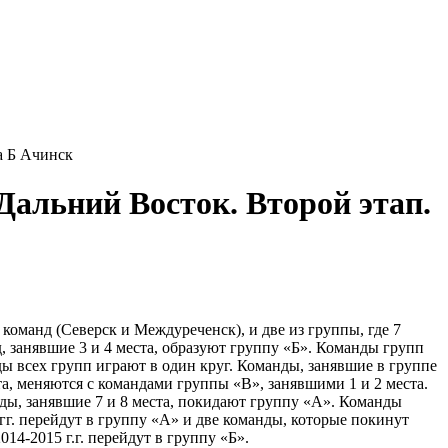
а Б Ачинск
-Дальний Восток. Второй этап.
команд (Северск и Междуреченск), и две из группы, где 7
д, занявшие 3 и 4 места, образуют группу «Б». Команды групп
нды всех групп играют в один круг. Команды, занявшие в группе
та, меняются с командами группы «В», занявшими 1 и 2 места.
нды, занявшие 7 и 8 места, покидают группу «А». Команды
гг. перейдут в группу «А» и две команды, которые покинут
14-2015 г.г. перейдут в группу «Б».