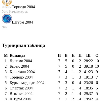
Торпедо 2004
Усть-Каменогорск
Штурм 2004
Чик
Турнирная таблица
М
Команда
И
В
Н
П
Ш
O
1
Динамо 2004
7
5
0
2
28:22
10
2
Барыс 2004
7
5
0
2
39:18
10
3
Кристалл 2004
7
4
1
2
41:23
9
4
Торпедо 2004
7
3
1
3
19:13
7
5
Бурые медведи 2004
7
3
0
4
23:26
6
6
Спартак 2004
7
2
1
4
18:35
5
7
Вымпел 2004
7
2
1
4
29:37
5
8
Штурм 2004
7
1
2
4
19:42
4