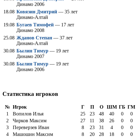
Динамо 2006
18.08
Ковязин Дмитрий
— 35 лет
Динамо-Алтай
19.08
Бугаев Тимофей
— 17 лет
Динамо 2008
25.08
Жданов Степан
— 37 лет
Динамо-Алтай
30.08
Былин Тимур
— 19 лет
Динамо 2007
30.08
Былин Тимур
— 19 лет
Динамо 2006
Статистика игроков
№
Игрок
Г
П
О
ШМ
ГБ
ГМ
1
Вопилов Илья
25
23
48
40
0
0
2
Чирков Максим
27
11
38
26
0
0
3
Переверзев Иван
8
23
31
4
0
0
4
Машошин Максим
8
20
28
18
0
0