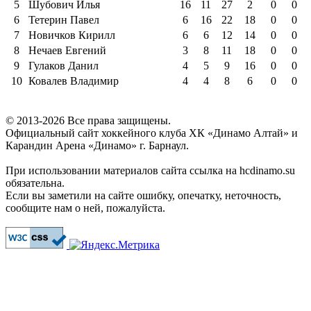
5
Шубович Илья
16
11
27
2
0
0
6
Тетерин Павел
6
16
22
18
0
0
7
Новичков Кирилл
6
6
12
14
0
0
8
Нечаев Евгений
3
8
11
18
0
0
9
Гулаков Данил
4
5
9
16
0
0
10
Ковалев Владимир
4
4
8
6
0
0
© 2013-2026 Все права защищены.
Официальный сайт хоккейного клуба ХК «Динамо Алтай» и
Карандин Арена «Динамо» г. Барнаул.
При использовании материалов сайта ссылка на hcdinamo.su
обязательна.
Если вы заметили на сайте ошибку, опечатку, неточность,
сообщите нам о ней, пожалуйста.