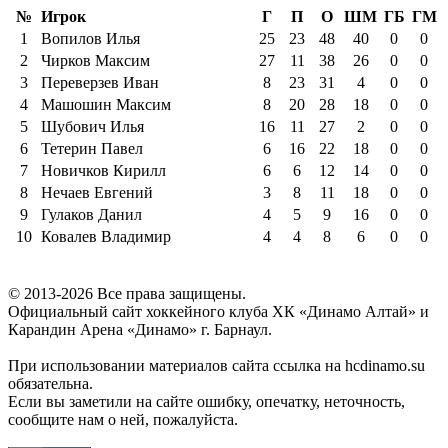
№
Игрок
Г
П
О
ШМ
ГБ
ГМ
1
Вопилов Илья
25
23
48
40
0
0
2
Чирков Максим
27
11
38
26
0
0
3
Переверзев Иван
8
23
31
4
0
0
4
Машошин Максим
8
20
28
18
0
0
5
Шубович Илья
16
11
27
2
0
0
6
Тетерин Павел
6
16
22
18
0
0
7
Новичков Кирилл
6
6
12
14
0
0
8
Нечаев Евгений
3
8
11
18
0
0
9
Гулаков Данил
4
5
9
16
0
0
10
Ковалев Владимир
4
4
8
6
0
0
© 2013-2026 Все права защищены.
Официальный сайт хоккейного клуба ХК «Динамо Алтай» и
Карандин Арена «Динамо» г. Барнаул.
При использовании материалов сайта ссылка на hcdinamo.su
обязательна.
Если вы заметили на сайте ошибку, опечатку, неточность,
сообщите нам о ней, пожалуйста.